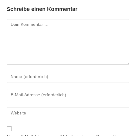
Schreibe einen Kommentar
Kommentar
Gib
deinen
Namen
Gib
oder
deine
Benutzernamen
E-
Gib
zum
Mail-
deine
Kommentieren
Adresse
Website-
ein
zum
URL