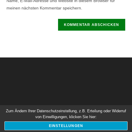
Name, E-Mail-Adresse und Website in diesem Browser für
Kommentieren
ein
meinen nächsten Kommentar speichern.
ein
(optional)
Zum Ändern Ihrer Datenschutzeinstellung, z.B. Erteilung oder Widerruf
Impressum
Satzung
Kontakt
Datenschutz
von Einwilligungen, klicken Sie hier:
EINSTELLUNGEN
Copyright 2026 - Harzklub - Zweigverein Ilsenburg