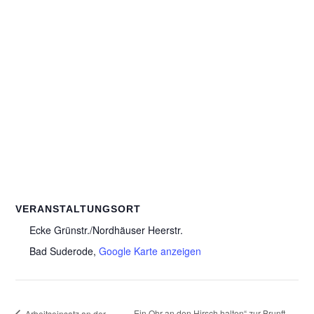
VERANSTALTUNGSORT
Ecke Grünstr./Nordhäuser Heerstr.
Bad Suderode
,
Google Karte anzeigen
„Ein Ohr an den Hirsch halten“ zur Brunft
Arbeitseinsatz an der