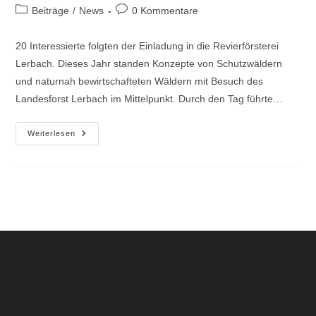
Autor:
veröffentlicht:
Beitrags-
Beitrags-
Beiträge
/
News
0 Kommentare
Kategorie:
Kommentare:
20 Interessierte folgten der Einladung in die Revierförsterei
Lerbach. Dieses Jahr standen Konzepte von Schutzwäldern
und naturnah bewirtschafteten Wäldern mit Besuch des
Landesforst Lerbach im Mittelpunkt. Durch den Tag führte…
Was
Weiterlesen
Unsere
Pflanze
Des
Monats
„das
Drüsige
Springkraut“
Mit
Der
Harzklub-
Fachtagung
Der
Naturschutzwarte
Am
12.09.2020
Zu
Tun
Hat