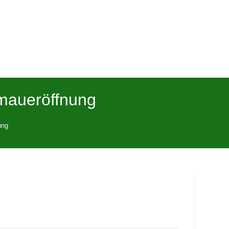
maueröffnung
ung